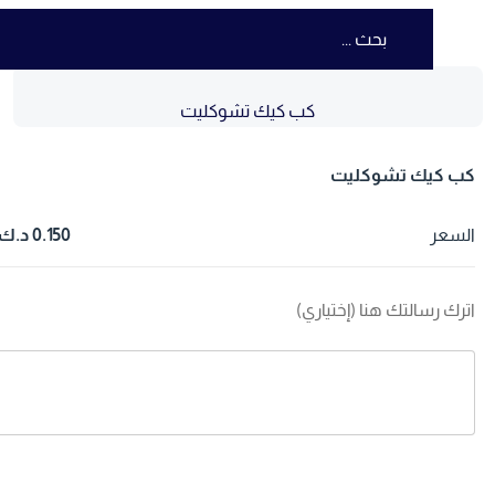
كب كيك تشوكليت
ب كيك تشوكليت
لسعر
0.150 د.ك
ترك رسالتك هنا (إختياري)