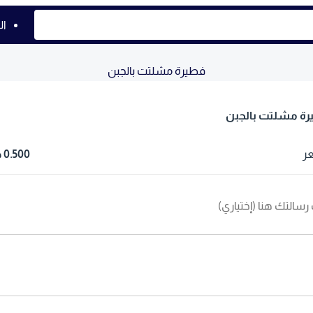
ال
فطيرة مشلتت بالجبن
ة مشلتت بالجبن
ر
0.500 د.ك
رسالتك هنا (إختياري)