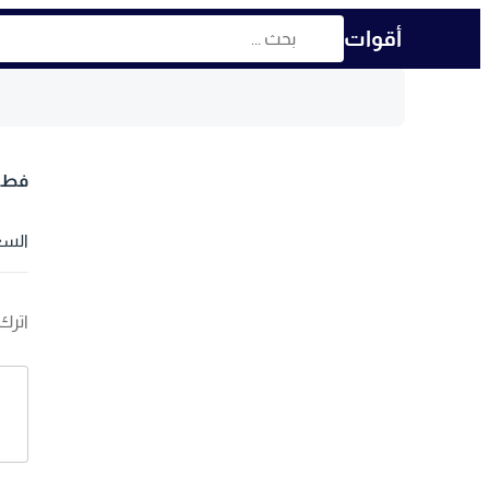
أقوات
فطير
السع
اترك 