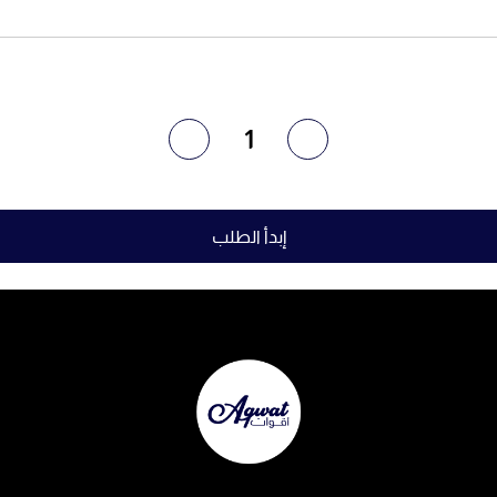
1
إبدأ الطلب