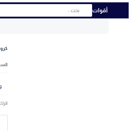
أقوات
كرو
السع
وق
اترك 